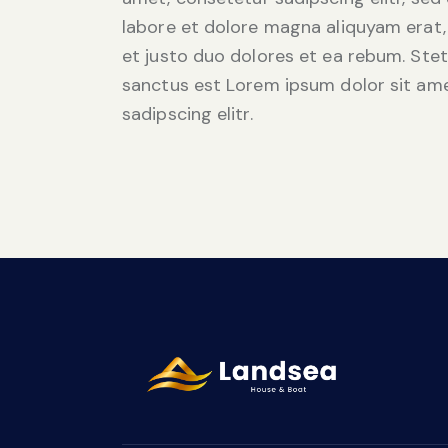
labore et dolore magna aliquyam erat,
et justo duo dolores et ea rebum. Stet
sanctus est Lorem ipsum dolor sit ame
sadipscing elitr.