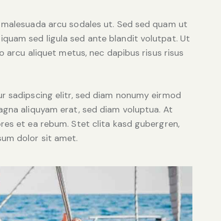
d malesuada arcu sodales ut. Sed sed quam ut
uam sed ligula sed ante blandit volutpat. Ut
o arcu aliquet metus, nec dapibus risus risus
r sadipscing elitr, sed diam nonumy eirmod
agna aliquyam erat, sed diam voluptua. At
res et ea rebum. Stet clita kasd gubergren,
um dolor sit amet.