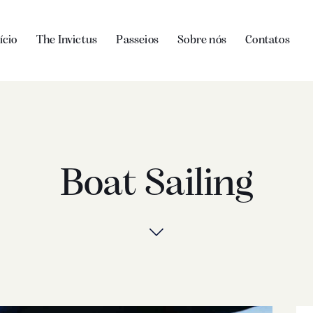
ício
The Invictus
Passeios
Sobre nós
Contatos
Boat Sailing